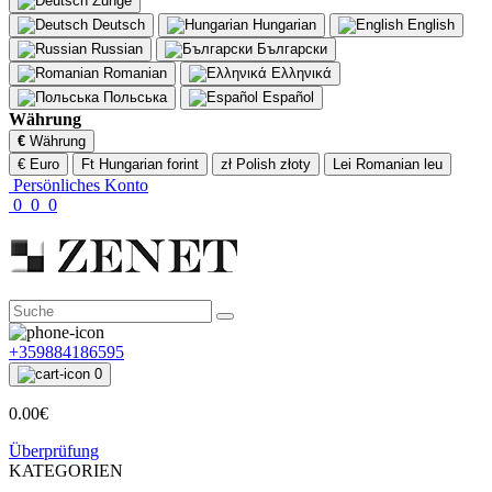
Zunge
Deutsch
Hungarian
English
Russian
Български
Romanian
Ελληνικά
Польська
Español
Währung
€
Währung
€ Euro
Ft Hungarian forint
zł Polish złoty
Lei Romanian leu
Persönliches Konto
0
0
0
+359884186595
0
0.00€
Überprüfung
KATEGORIEN