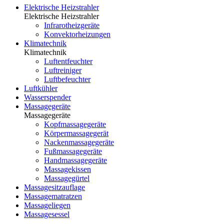
Elektrische Heizstrahler
Elektrische Heizstrahler
Infrarotheizgeräte
Konvektorheizungen
Klimatechnik
Klimatechnik
Luftentfeuchter
Luftreiniger
Luftbefeuchter
Luftkühler
Wasserspender
Massagegeräte
Massagegeräte
Kopfmassagegeräte
Körpermassagegerät
Nackenmassagegeräte
Fußmassagegeräte
Handmassagegeräte
Massagekissen
Massagegürtel
Massagesitzauflage
Massagematratzen
Massageliegen
Massagesessel