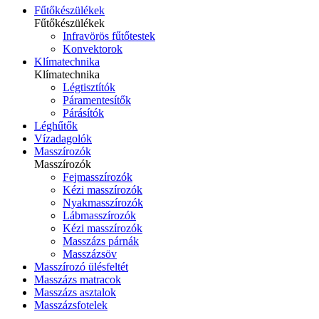
Fűtőkészülékek
Fűtőkészülékek
Infravörös fűtőtestek
Konvektorok
Klímatechnika
Klímatechnika
Légtisztítók
Páramentesítők
Párásítók
Léghűtők
Vízadagolók
Masszírozók
Masszírozók
Fejmasszírozók
Kézi masszírozók
Nyakmasszírozók
Lábmasszírozók
Kézi masszírozók
Masszázs párnák
Masszázsöv
Masszírozó ülésfeltét
Masszázs matracok
Masszázs asztalok
Masszázsfotelek