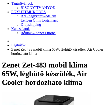
Tanúsítványok
BIZONYÍTVÁNYOK
EGYÜTTMŰKÖDÉS
B2B nagykereskedelem
Legyen Ön is forgalmazó
Dropshipping
Kapcsolatok
Rólunk – Zenet Europe
Léghűtők
Zenet Zet-483 mobil klíma 65W, léghűtő készülék, Air Cooler
hordozhato klima
Zenet Zet-483 mobil klíma
65W, léghűtő készülék, Air
Cooler hordozhato klima