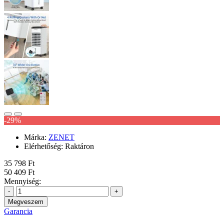
-29%
Márka:
ZENET
Elérhetőség:
Raktáron
35 798 Ft
50 409 Ft
Mennyiség:
-
+
Megveszem
Garancia