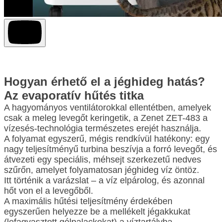
Hogyan érhető el a jéghideg hatás?
Az evaporatív hűtés titka
A hagyományos ventilátorokkal ellentétben, amelyek
csak a meleg levegőt keringetik, a Zenet ZET-483 a
vízesés-technológia természetes erejét használja.
A folyamat egyszerű, mégis rendkívül hatékony: egy
nagy teljesítményű turbina beszívja a forró levegőt, és
átvezeti egy speciális, méhsejt szerkezetű nedves
szűrőn, amelyet folyamatosan jéghideg víz öntöz.
Itt történik a varázslat – a víz elpárolog, és azonnal
hőt von el a levegőből.
A maximális hűtési teljesítmény érdekében
egyszerűen helyezze be a mellékelt jégakkukat
(lefagyasztott gélpalackokat) a víztartályba.