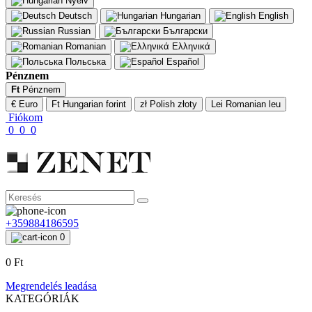
Nyelv
Deutsch
Hungarian
English
Russian
Български
Romanian
Ελληνικά
Польська
Español
Pénznem
Ft
Pénznem
€ Euro
Ft Hungarian forint
zł Polish złoty
Lei Romanian leu
Fiókom
0
0
0
+359884186595
0
0 Ft
Megrendelés leadása
KATEGÓRIÁK