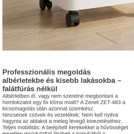
Professzionális megoldás
albérletekbe és kisebb lakásokba –
falátfúrás nélkül
Albérletben él, vagy nem szeretné megbontani a
homlokzatot egy fix klíma miatt? A Zenet ZET-483 a
kicsomagolás után azonnal üzemkész.
Nincsenek csövek és vezetékek: Nem kell nyitva
hagynia az ablakot a meleg levegő kivezetéséhez.
Teljes mobilitás: A beépített kerekekkel a hűvösséget
egyetlen mozdulattal átviheti a konyhából a