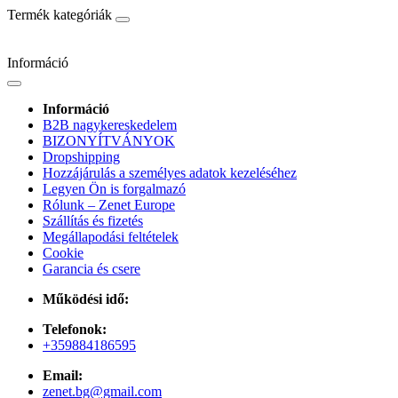
Termék kategóriák
Információ
Információ
B2B nagykereskedelem
BIZONYÍTVÁNYOK
Dropshipping
Hozzájárulás a személyes adatok kezeléséhez
Legyen Ön is forgalmazó
Rólunk – Zenet Europe
Szállítás és fizetés
Megállapodási feltételek
Cookie
Garancia és csere
Működési idő:
Telefonok:
+359884186595
Email:
zenet.bg@gmail.com