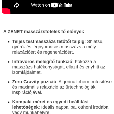
A ZENET masszázsfotelek fő előnyei:
Teljes testmasszázs tetőtől talpig
: Shiatsu,
gyúró- és légnyomásos masszázs a mély
relaxációért és regenerációért.
Infravörös melegítő funkció
: Fokozza a
masszázs hatékonyságát, ellazít és enyhíti az
izomfájdalmat.
Zero Gravity pozíció
: A gerinc tehermentesítése
és maximális relaxáció az űrtechnológiák
inspirációjával.
Kompakt méret és egyedi beállítási
lehetőségek
: Ideális nappaliba, otthoni irodába
vagy munkahelyre.