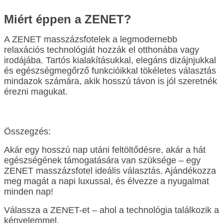
Miért éppen a ZENET?
A
ZENET masszázsfotelek
a legmodernebb
relaxációs technológiát hozzák el otthonába vagy
irodájába. Tartós kialakításukkal, elegáns dizájnjukkal
és egészségmegőrző funkcióikkal tökéletes választás
mindazok számára, akik hosszú távon is jól szeretnék
érezni magukat.
Összegzés:
Akár egy hosszú nap utáni feltöltődésre, akár a hát
egészségének támogatására van szüksége – egy
ZENET masszázsfotel
ideális választás. Ajándékozza
meg magát a napi luxussal, és élvezze a nyugalmat
minden nap!
Válassza a ZENET-et – ahol a technológia találkozik a
kényelemmel.