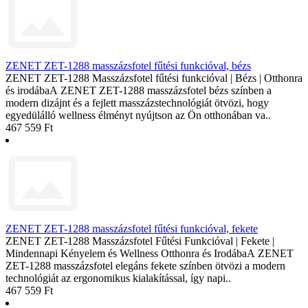
ZENET ZET-1288 masszázsfotel fűtési funkcióval, bézs
ZENET ZET-1288 Masszázsfotel fűtési funkcióval | Bézs | Otthonra
és irodábaA ZENET ZET-1288 masszázsfotel bézs színben a
modern dizájnt és a fejlett masszázstechnológiát ötvözi, hogy
egyedülálló wellness élményt nyújtson az Ön otthonában va..
467 559 Ft
ZENET ZET-1288 masszázsfotel fűtési funkcióval, fekete
ZENET ZET-1288 Masszázsfotel Fűtési Funkcióval | Fekete |
Mindennapi Kényelem és Wellness Otthonra és IrodábaA ZENET
ZET-1288 masszázsfotel elegáns fekete színben ötvözi a modern
technológiát az ergonomikus kialakítással, így napi..
467 559 Ft