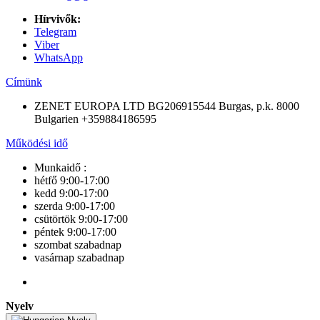
Hírvivők:
Telegram
Viber
WhatsApp
Címünk
ZENET EUROPA LTD BG206915544 Burgas, p.k. 8000
Bulgarien +359884186595
Működési idő
Munkaidő :
hétfő 9:00-17:00
kedd 9:00-17:00
szerda 9:00-17:00
csütörtök 9:00-17:00
péntek 9:00-17:00
szombat szabadnap
vasárnap szabadnap
Nyelv