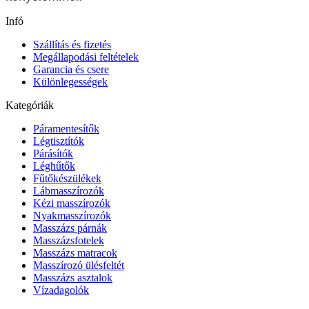
Infó
Szállítás és fizetés
Megállapodási feltételek
Garancia és csere
Különlegességek
Kategóriák
Páramentesítők
Légtisztítók
Párásítók
Léghűtők
Fűtőkészülékek
Lábmasszírozók
Kézi masszírozók
Nyakmasszírozók
Masszázs párnák
Masszázsfotelek
Masszázs matracok
Masszírozó ülésfeltét
Masszázs asztalok
Vízadagolók