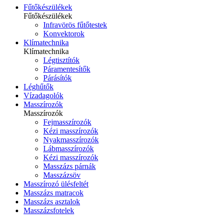
Fűtőkészülékek
Fűtőkészülékek
Infravörös fűtőtestek
Konvektorok
Klímatechnika
Klímatechnika
Légtisztítók
Páramentesítők
Párásítók
Léghűtők
Vízadagolók
Masszírozók
Masszírozók
Fejmasszírozók
Kézi masszírozók
Nyakmasszírozók
Lábmasszírozók
Kézi masszírozók
Masszázs párnák
Masszázsöv
Masszírozó ülésfeltét
Masszázs matracok
Masszázs asztalok
Masszázsfotelek