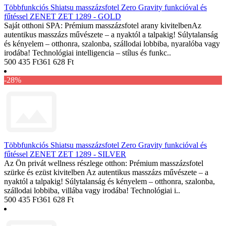
Többfunkciós Shiatsu masszázsfotel Zero Gravity funkcióval és
fűtéssel ZENET ZET 1289 - GOLD
Saját otthoni SPA: Prémium masszázsfotel arany kivitelbenAz
autentikus masszázs művészete – a nyaktól a talpakig! Súlytalanság
és kényelem – otthonra, szalonba, szállodai lobbiba, nyaralóba vagy
irodába! Technológiai intelligencia – stílus és funkc..
500 435 Ft
361 628 Ft
-28%
Többfunkciós Shiatsu masszázsfotel Zero Gravity funkcióval és
fűtéssel ZENET ZET 1289 - SILVER
Az Ön privát wellness részlege otthon: Prémium masszázsfotel
szürke és ezüst kivitelben Az autentikus masszázs művészete – a
nyaktól a talpakig! Súlytalanság és kényelem – otthonra, szalonba,
szállodai lobbiba, villába vagy irodába! Technológiai i..
500 435 Ft
361 628 Ft