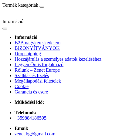
Termék kategóriák
Információ
Információ
B2B nagykereskedelem
BIZONYÍTVÁNYOK
Dropshipping
Hozzájárulás a személyes adatok kezeléséhez
Legyen Ön is forgalmazó
Rólunk – Zenet Europe
Szállítás és fizetés
Megállapodási feltételek
Cookie
Garancia és csere
Működési idő:
Telefonok:
+359884186595
Email:
zenet.bg@gmail.com