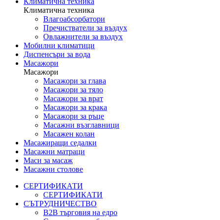
Климатична техника
Климатична техника
Влагоабсорбатори
Пречистватели за въздух
Овлажнители за въздух
Мобилни климатици
Диспенсъри за вода
Масажори
Масажори
Масажори за глава
Масажори за тяло
Масажори за врат
Масажори за крака
Масажори за ръце
Масажни възглавници
Масажен колан
Масажиращи седалки
Mасажни матраци
Маси за масаж
Масажни столове
СЕРТИФИКАТИ
СЕРТИФИКАТИ
СЪТРУДНИЧЕСТВО
B2B търговия на едро