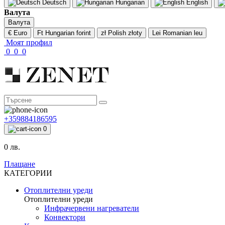
Deutsch
Hungarian
English
Валута
Валута
€ Euro
Ft Hungarian forint
zł Polish złoty
Lei Romanian leu
Моят профил
0
0
0
+359884186595
0
0 лв.
Плащане
КАТЕГОРИИ
Отоплителни уреди
Отоплителни уреди
Инфрачервени нагреватели
Конвектори