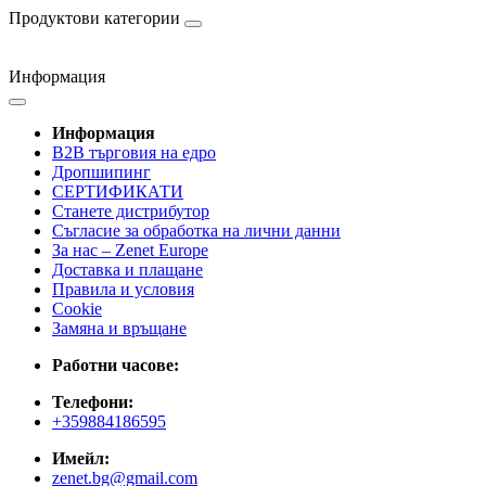
Продуктови категории
Информация
Информация
B2B търговия на едро
Дропшипинг
СЕРТИФИКАТИ
Станете дистрибутор
Съгласие за обработка на лични данни
За нас – Zenet Europe
Доставка и плащане
Правила и условия
Cookie
Замяна и връщане
Работни часове:
Телефони:
+359884186595
Имейл:
zenet.bg@gmail.com