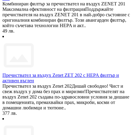
Комбиниран филтър за пречиствател на въздух ZENET 201
Максимална ефективност на филтрацияПоддържайте
пречиствателя на въздух ZENET 201 в най-добро състояние с
оригиналния комбиниран филтър. Този авангарден филтър,
който съчетава технологии HEPA и акт..
49 лв.
Пречиствател за въздух Zenet ZET 202 с HEPA филтър и
активен въглен
Пречиствател за въздух Zenet 202Дишай свободно! Чист и
свеж въздух у дома без прах и миризми!Пречиствателят на
въздух Zenet 202 създава по-здравословни условия за дишане
в помещенията, премахвайки прах, микроби, косми от
домашни любимци и тютюне..
377 лв.