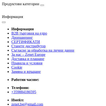
Продуктови категории
Информация
Информация
B2B търговия на едро
Дропшипинг
СЕРТИФИКАТИ
Станете дистрибутор
Съгласие за обработка на лични данни
За нас – Zenet Europe
Доставка и плащане
Правила и условия
Cookie
Замяна и връщане
Работни часове:
Телефони:
+359884186595
Имейл:
zenet.bg@gmail.com