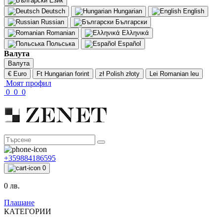
Език
Deutsch
Hungarian
English
Russian
Български
Romanian
Ελληνικά
Польська
Español
Валута
Валута
€ Euro
Ft Hungarian forint
zł Polish złoty
Lei Romanian leu
Моят профил
0
0
0
+359884186595
0
0 лв.
Плащане
КАТЕГОРИИ