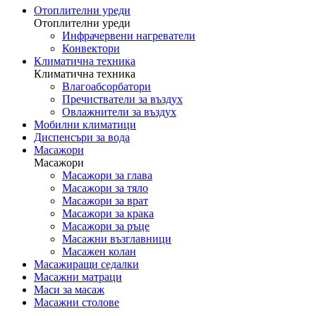
Отоплителни уреди
Отоплителни уреди
Инфрачервени нагреватели
Конвектори
Климатична техника
Климатична техника
Влагоабсорбатори
Пречистватели за въздух
Овлажнители за въздух
Мобилни климатици
Диспенсъри за вода
Масажори
Масажори
Масажори за глава
Масажори за тяло
Масажори за врат
Масажори за крака
Масажори за ръце
Масажни възглавници
Масажен колан
Масажиращи седалки
Mасажни матраци
Маси за масаж
Масажни столове