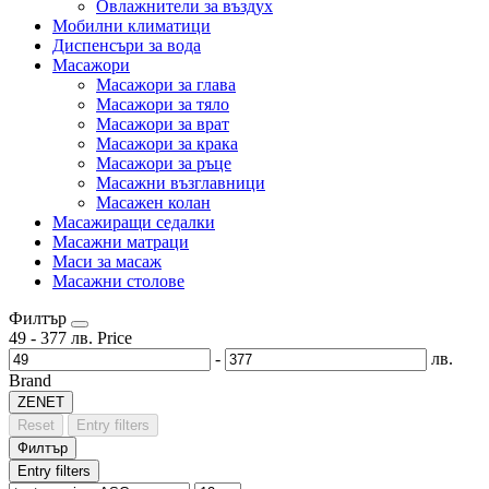
Овлажнители за въздух
Мобилни климатици
Диспенсъри за вода
Масажори
Масажори за глава
Масажори за тяло
Масажори за врат
Масажори за крака
Масажори за ръце
Масажни възглавници
Масажен колан
Масажиращи седалки
Mасажни матраци
Маси за масаж
Масажни столове
Филтър
49
-
377
лв.
Price
-
лв.
Brand
ZENET
Reset
Entry filters
Филтър
Entry filters