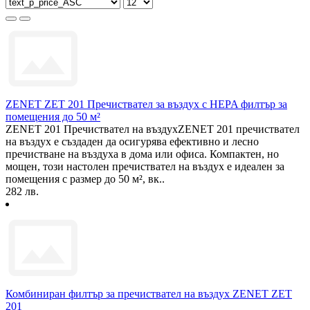
ZENET ZET 201 Пречиствател за въздух с HEPA филтър за
помещения до 50 м²
ZENET 201 Пречиствател на въздухZENET 201 пречиствател
на въздух е създаден да осигурява ефективно и лесно
пречистване на въздуха в дома или офиса. Компактен, но
мощен, този настолен пречиствател на въздух е идеален за
помещения с размер до 50 м², вк..
282 лв.
Комбиниран филтър за пречиствател на въздух ZENET ZET
201