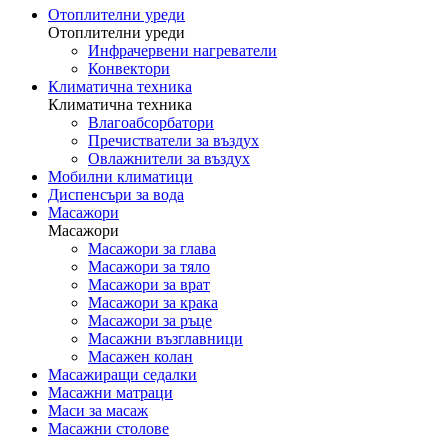
Отоплителни уреди
Отоплителни уреди
Инфрачервени нагреватели
Конвектори
Климатична техника
Климатична техника
Влагоабсорбатори
Пречистватели за въздух
Овлажнители за въздух
Мобилни климатици
Диспенсъри за вода
Масажори
Масажори
Масажори за глава
Масажори за тяло
Масажори за врат
Масажори за крака
Масажори за ръце
Масажни възглавници
Масажен колан
Масажиращи седалки
Mасажни матраци
Маси за масаж
Масажни столове