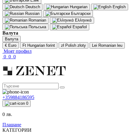
Език
Deutsch
Hungarian
English
Russian
Български
Romanian
Ελληνικά
Польська
Español
Валута
Валута
€ Euro
Ft Hungarian forint
zł Polish złoty
Lei Romanian leu
Моят профил
0
0
0
+359884186595
0
0 лв.
Плащане
КАТЕГОРИИ