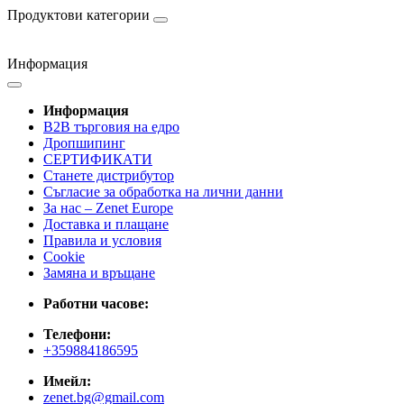
Продуктови категории
Информация
Информация
B2B търговия на едро
Дропшипинг
СЕРТИФИКАТИ
Станете дистрибутор
Съгласие за обработка на лични данни
За нас – Zenet Europe
Доставка и плащане
Правила и условия
Cookie
Замяна и връщане
Работни часове:
Телефони:
+359884186595
Имейл:
zenet.bg@gmail.com