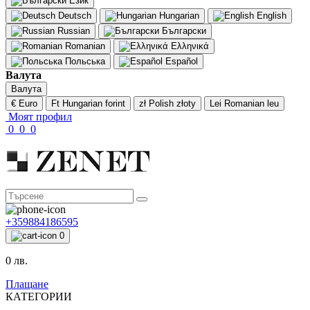
Език
Deutsch
Hungarian
English
Russian
Български
Romanian
Ελληνικά
Польська
Español
Валута
Валута
€ Euro
Ft Hungarian forint
zł Polish złoty
Lei Romanian leu
Моят профил
0
0
0
+359884186595
0
0 лв.
Плащане
КАТЕГОРИИ