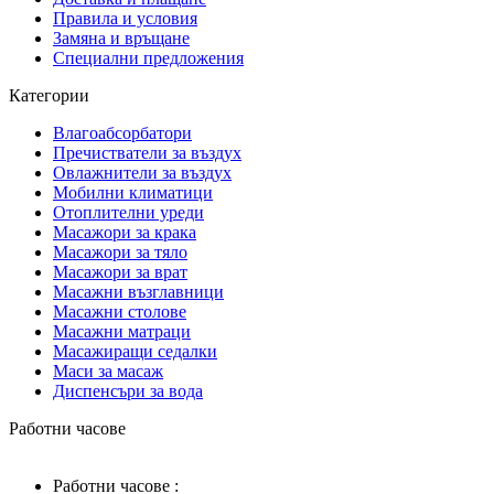
Правила и условия
Замяна и връщане
Специални предложения
Категории
Влагоабсорбатори
Пречистватели за въздух
Овлажнители за въздух
Мобилни климатици
Отоплителни уреди
Масажори за крака
Масажори за тяло
Масажори за врат
Масажни възглавници
Масажни столове
Mасажни матраци
Масажиращи седалки
Маси за масаж
Диспенсъри за вода
Работни часове
Работни часове :