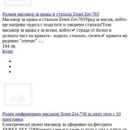
Ролков масажор за крака и стъпала Zenet Zet-763
Масажор за крака и стъпала Zenet Zet-763Уред за масаж, който
ще направи чудеса с подутите и уморени стъпала!Този
масажор за крака е за всеки, който:✔ страда от болки в
долната част на краката - ходило, стъпало, глезен;✔ краката му
редовно "отичат" - ..
184 лв.
Купи
Ръчен инфрачервен масажор Zenet Zet-718 за цяло тяло с 10
приставки
Електрически ръчен масажор за оформяне на фигурата
ZENET ZET-718Универсален масажор за тяло с цял с набор от