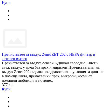
Купи
Пречиствател за въздух Zenet ZET 202 с HEPA филтър и
активен въглен
Пречиствател за въздух Zenet 202Дишай свободно! Чист и
свеж въздух у дома без прах и миризми!Пречиствателят на
въздух Zenet 202 създава по-здравословни условия за дишане
в помещенията, премахвайки прах, микроби, косми от
домашни любимци и тютюне..
377 лв.
Купи