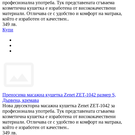
професионална употреба. Тук представената сгъваема
козметична кушетка е изработена от висококачествени
материали. Отличава се с удобство и комфорт на матрака,
който е изработен от качествен..
349 лв.
Купи
Преносима масажна кушетка Zenet ZET-1042 размер S,
Дървена, кремава
Нова двусекторна масажна кушетка Zenet ZET-1042 за
професионална употреба. Тук представената сгъваема
козметична кушетка е изработена от висококачествени
материали. Отличава се с удобство и комфорт на матрака,
който е изработен от качествен..
349 лв.