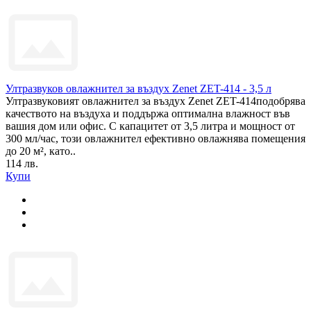
Ултразвуков овлажнител за въздух Zenet ZET-414 - 3,5 л
Ултразвуковият овлажнител за въздух Zenet ZET-414подобрява
качеството на въздуха и поддържа оптимална влажност във
вашия дом или офис. С капацитет от 3,5 литра и мощност от
300 мл/час, този овлажнител ефективно овлажнява помещения
до 20 м², като..
114 лв.
Купи