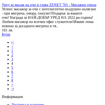
Уред за масаж на очи и глава ZENET 701 - Масажни очила
Уелнес масажор за очи с интелигентно въздушно налягане
- при мигрена, умора, синузит!Подарък за вашите
очи! Награда за НАЙ-ДОБЪР УРЕД НА 2022-ра година!
Любим масажор на всички офис служители!Имаме лоша
новина за досадната мигрена и тя..
161 лв.
Купи
|<
<
1
2
3
4
5
6
7
8
>
>|
Информация
Доставка и плащане