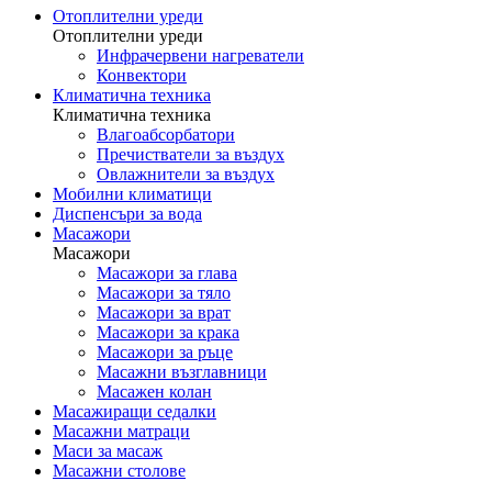
Отоплителни уреди
Отоплителни уреди
Инфрачервени нагреватели
Конвектори
Климатична техника
Климатична техника
Влагоабсорбатори
Пречистватели за въздух
Овлажнители за въздух
Мобилни климатици
Диспенсъри за вода
Масажори
Масажори
Масажори за глава
Масажори за тяло
Масажори за врат
Масажори за крака
Масажори за ръце
Масажни възглавници
Масажен колан
Масажиращи седалки
Mасажни матраци
Маси за масаж
Масажни столове