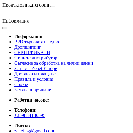
Продуктови категории
Информация
Информация
B2B търговия на едро
Дропшипинг
СЕРТИФИКАТИ
Станете дистрибутор
Съгласие за обработка на лични данни
За нас – Zenet Europe
Доставка и плащане
Правила и условия
Cookie
Замяна и връщане
Работни часове:
Телефони:
+359884186595
Имейл:
zenet.bg@gmail.com