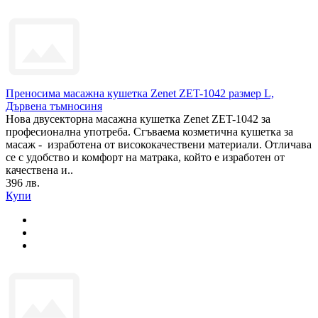
Преносима масажна кушетка Zenet ZET-1042 размер L,
Дървена тъмносиня
Нова двусекторна масажна кушетка Zenet ZET-1042 за
професионална употреба. Сгъваема козметична кушетка за
масаж - изработена от висококачествени материали. Отличава
се с удобство и комфорт на матрака, който е изработен от
качествена и..
396 лв.
Купи