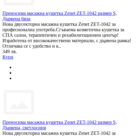
Преносима масажна кушетка Zenet ZET-1042 размер S,
Дървена бяла
Нова двусекторна масажна кушетка Zenet ZET-1042 за
професионална употреба.Сгъваема козметична кушетка за
СПА салон, терапевтичен и рехабилитационен център!
Изработена от висококачествени материали, с дървена рамка!
Отличава се с удобство и к..
349 лв.
Купи
Преносима масажна кушетка Zenet ZET-1042 размер S,
Дървена, светлосиня
Нова двусекторна масажна кушетка Zenet ZET-1042 за