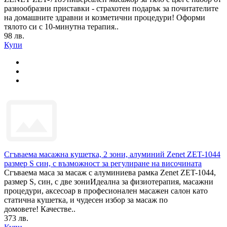
разнообразни приставки - страхотен подарък за почитателите
на домашните здравни и козметични процедури! Оформи
тялото си с 10-минутна терапия..
98 лв.
Купи
Сгъваема масажна кушетка, 2 зони, алуминий Zenet ZET-1044
размер S син, с възможност за регулиране на височината
Сгъваема маса за масаж с алуминиева рамка Zenet ZET-1044,
размер S, син, с две зониИдеална за физиотерапия, масажни
процедури, аксесоар в професионален масажен салон като
статична кушетка, и чудесен избор за масаж по
домовете! Качестве..
373 лв.