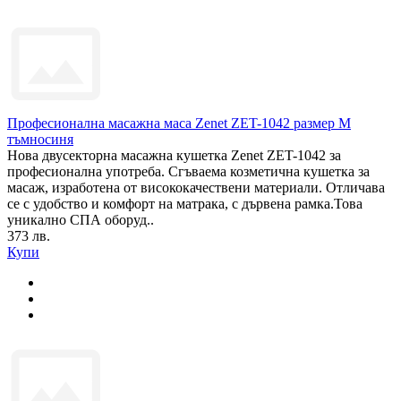
Професионална масажна маса Zenet ZET-1042 размер M
тъмносиня
Нова двусекторна масажна кушетка Zenet ZET-1042 за
професионална употреба. Сгъваема козметична кушетка за
масаж, изработена от висококачествени материали. Отличава
се с удобство и комфорт на матрака, с дървена рамка.Това
уникално СПА оборуд..
373 лв.
Купи