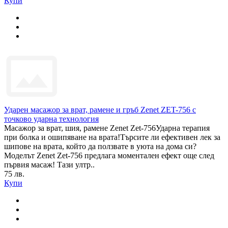
Купи
Ударен масажор за врат, рамене и гръб Zenet ZET-756 с
точково ударна технология
Масажор за врат, шия, рамене Zenet Zet-756Ударна терапия
при болка и ошипяване на врата!Търсите ли ефективен лек за
шипове на врата, който да ползвате в уюта на дома си?
Моделът Zenet Zet-756 предлага моментален ефект още след
първия масаж! Тази ултр..
75 лв.
Купи