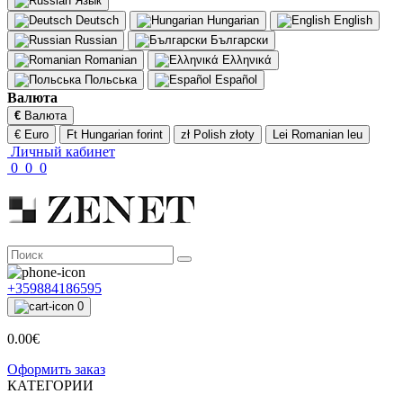
Язык
Deutsch
Hungarian
English
Russian
Български
Romanian
Ελληνικά
Польська
Español
Валюта
€
Валюта
€ Euro
Ft Hungarian forint
zł Polish złoty
Lei Romanian leu
Личный кабинет
0
0
0
+359884186595
0
0.00€
Оформить заказ
КАТЕГОРИИ