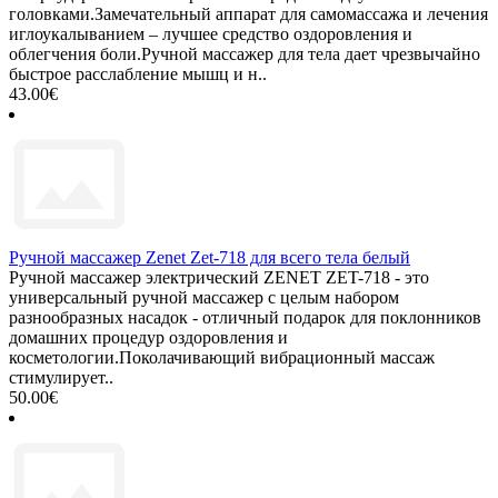
головками.Замечательный аппарат для самомассажа и лечения
иглоукалыванием – лучшее средство оздоровления и
облегчения боли.Ручной массажер для тела дает чрезвычайно
быстрое расслабление мышц и н..
43.00€
Ручной массажер Zenet Zet-718 для всего тела белый
Ручной массажер электрический ZENET ZET-718 - это
универсальный ручной массажер с целым набором
разнообразных насадок - отличный подарок для поклонников
домашних процедур оздоровления и
косметологии.Поколачивающий вибрационный массаж
стимулирует..
50.00€