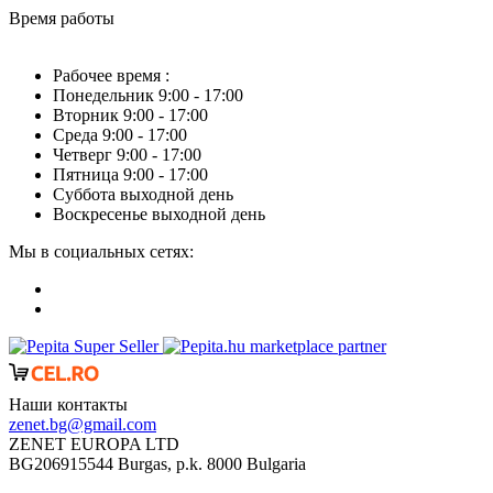
Время работы
Рабочее время :
Понедельник 9:00 - 17:00
Вторник 9:00 - 17:00
Среда 9:00 - 17:00
Четверг 9:00 - 17:00
Пятница 9:00 - 17:00
Суббота выходной день
Воскресенье выходной день
Мы в социальных сетях:
marketplace partner
Наши контакты
zenet.bg@gmail.com
ZENET EUROPA LTD
BG206915544 Burgas, p.k. 8000 Bulgaria