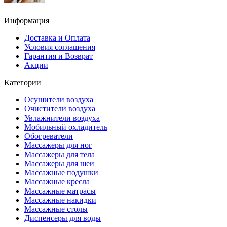
Информация
Доставка и Оплата
Условия соглашения
Гарантия и Возврат
Акции
Категории
Осушители воздуха
Очистители воздуха
Увлажнители воздуха
Мобильный охладитель
Обогреватели
Массажеры для ног
Массажеры для тела
Массажеры для шеи
Массажные подушки
Массажные кресла
Массажные матрасы
Массажные накидки
Массажные столы
Диспенсеры для воды