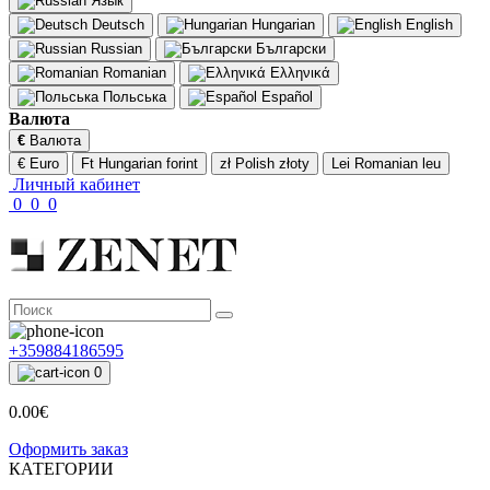
Язык
Deutsch
Hungarian
English
Russian
Български
Romanian
Ελληνικά
Польська
Español
Валюта
€
Валюта
€ Euro
Ft Hungarian forint
zł Polish złoty
Lei Romanian leu
Личный кабинет
0
0
0
+359884186595
0
0.00€
Оформить заказ
КАТЕГОРИИ