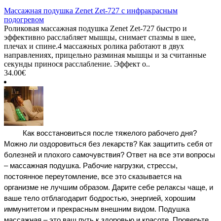
Массажная подушка Zenet Zet-727 с инфракрасным
подогревом
Роликовая массажная подушка Zenet Zet-727 быстро и
эффективно расслабляет мышцы, снимает спазмы в шее,
плечах и спине.4 массажных ролика работают в двух
направлениях, прицельно разминая мышцы и за считанные
секунды принося расслабление. Эффект о..
34.00€
Как восстановиться после тяжелого рабочего дня? 
Можно ли оздоровиться без лекарств? Как защитить себя от 
болезней и плохого самочувствия? Ответ на все эти вопросы 
– 
массажная подушка
. Рабочие нагрузки, стрессы, 
постоянное переутомление, все это сказывается на 
организме не лучшим образом. Дарите себе релаксы чаще, и 
ваше тело отблагодарит бодростью, энергией, хорошим 
иммунитетом и прекрасным внешним видом. 
Подушка 
массажная
 – это ваш путь к здоровью и красоте. Проверьте 