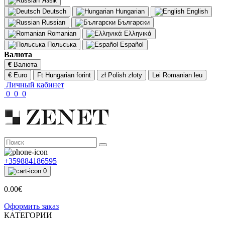
Язык
Deutsch
Hungarian
English
Russian
Български
Romanian
Ελληνικά
Польська
Español
Валюта
€
Валюта
€ Euro
Ft Hungarian forint
zł Polish złoty
Lei Romanian leu
Личный кабинет
0
0
0
+359884186595
0
0.00€
Оформить заказ
КАТЕГОРИИ