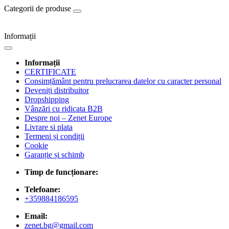
Categorii de produse
Informații
Informații
CERTIFICATE
Consimțământ pentru prelucrarea datelor cu caracter personal
Deveniți distribuitor
Dropshipping
Vânzări cu ridicata B2B
Despre noi – Zenet Europe
Livrare si plata
Termeni și condiții
Cookie
Garanție și schimb
Timp de funcționare:
Telefoane:
+359884186595
Email:
zenet.bg@gmail.com