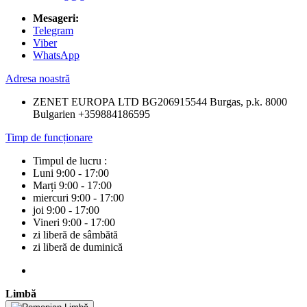
Mesageri:
Telegram
Viber
WhatsApp
Adresa noastră
ZENET EUROPA LTD BG206915544 Burgas, p.k. 8000
Bulgarien +359884186595
Timp de funcționare
Timpul de lucru :
Luni 9:00 - 17:00
Marți 9:00 - 17:00
miercuri 9:00 - 17:00
joi 9:00 - 17:00
Vineri 9:00 - 17:00
zi liberă de sâmbătă
zi liberă de duminică
Limbă