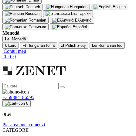
Limbă
Deutsch
Hungarian
English
Russian
Български
Romanian
Ελληνικά
Польська
Español
Monedă
Lei
Monedă
€ Euro
Ft Hungarian forint
zł Polish złoty
Lei Romanian leu
Contul meu
0
0
0
+359884186595
0
0Lei
Plasarea unei comenzi
CATEGORII