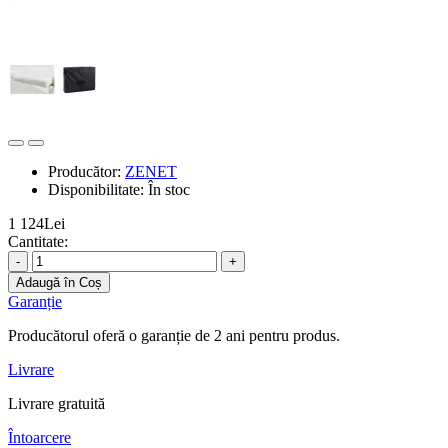
Producător:
ZENET
Disponibilitate:
În stoc
1 124Lei
Cantitate:
-
+
Adaugă în Coș
Garanție
Producătorul oferă o garanție de 2 ani pentru produs.
Livrare
Livrare gratuită
Întoarcere