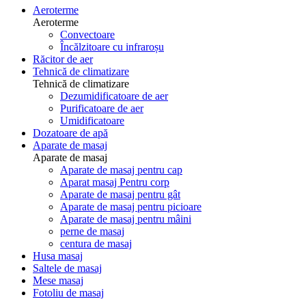
Aeroterme
Aeroterme
Convectoare
Încălzitoare cu infraroșu
Răcitor de aer
Tehnică de climatizare
Tehnică de climatizare
Dezumidificatoare de aer
Purificatoare de aer
Umidificatoare
Dozatoare de apă
Aparate de masaj
Aparate de masaj
Aparate de masaj pentru cap
Aparat masaj Pentru corp
Aparate de masaj pentru gât
Aparate de masaj pentru picioare
Aparate de masaj pentru mâini
perne de masaj
centura de masaj
Husa masaj
Saltele de masaj
Mese masaj
Fotoliu de masaj