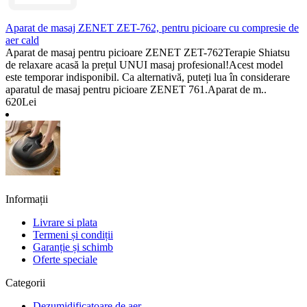
Aparat de masaj ZENET ZET-762, pentru picioare cu compresie de
aer cald
Aparat de masaj pentru picioare ZENET ZET-762Terapie Shiatsu
de relaxare acasă la prețul UNUI masaj profesional!Acest model
este temporar indisponibil. Ca alternativă, puteți lua în considerare
aparatul de masaj pentru picioare ZENET 761.Aparat de m..
620Lei
Informații
Livrare si plata
Termeni și condiții
Garanție și schimb
Oferte speciale
Categorii
Dezumidificatoare de aer