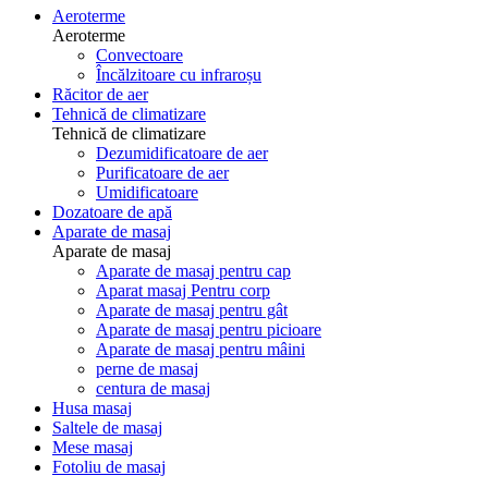
Aeroterme
Aeroterme
Convectoare
Încălzitoare cu infraroșu
Răcitor de aer
Tehnică de climatizare
Tehnică de climatizare
Dezumidificatoare de aer
Purificatoare de aer
Umidificatoare
Dozatoare de apă
Aparate de masaj
Aparate de masaj
Aparate de masaj pentru cap
Aparat masaj Pentru corp
Aparate de masaj pentru gât
Aparate de masaj pentru picioare
Aparate de masaj pentru mâini
perne de masaj
centura de masaj
Husa masaj
Saltele de masaj
Mese masaj
Fotoliu de masaj