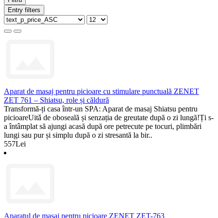
Entry filters
Aparat de masaj pentru picioare cu stimulare punctuală ZENET
ZET 761 – Shiatsu, role și căldură
Transformă-ți casa într-un SPA: Aparat de masaj Shiatsu pentru
picioareUitǎ de oboseală și senzația de greutate după o zi lungă!Ți s-
a întâmplat să ajungi acasă după ore petrecute pe tocuri, plimbări
lungi sau pur și simplu după o zi stresantă la bir..
557Lei
Aparatul de masaj pentru picioare ZENET ZET-763