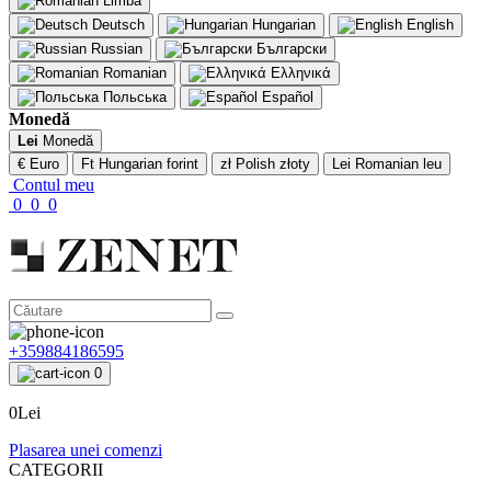
Limbă
Deutsch
Hungarian
English
Russian
Български
Romanian
Ελληνικά
Польська
Español
Monedă
Lei
Monedă
€ Euro
Ft Hungarian forint
zł Polish złoty
Lei Romanian leu
Contul meu
0
0
0
+359884186595
0
0Lei
Plasarea unei comenzi
CATEGORII