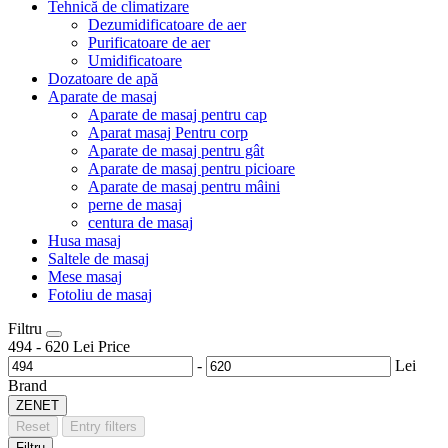
Tehnică de climatizare
Dezumidificatoare de aer
Purificatoare de aer
Umidificatoare
Dozatoare de apă
Aparate de masaj
Aparate de masaj pentru cap
Aparat masaj Pentru corp
Aparate de masaj pentru gât
Aparate de masaj pentru picioare
Aparate de masaj pentru mâini
perne de masaj
centura de masaj
Husa masaj
Saltele de masaj
Mese masaj
Fotoliu de masaj
Filtru
494
-
620
Lei
Price
-
Lei
Brand
ZENET
Reset
Entry filters
Filtru