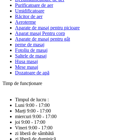
Purificatoare de aer
Umidificatoare
Răcitor de aer
Aeroterme
Aparate de masaj pentru picioare
Aparat masaj Pentru corp
Aparate de masaj pentru gât
perne de masaj
Fotoliu de masaj
Saltele de masaj
Husa masaj
Mese masaj
Dozatoare de apă
Timp de funcționare
Timpul de lucru :
Luni 9:00 - 17:00
Marți 9:00 - 17:00
miercuri 9:00 - 17:00
joi 9:00 - 17:00
Vineri 9:00 - 17:00
zi liberă de sâmbătă
zi liberă de duminică