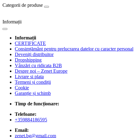
Categorii de produse
Informații
Informații
CERTIFICATE
Consimțământ pentru prelucrarea datelor cu caracter personal
Deveniți distribuitor
Dropshipping
Vânzări cu ridicata B2B
Despre noi – Zenet Europe
Livrare si plata
Termeni și condiții
Cookie
Garanție și schimb
Timp de funcționare:
Telefoane:
+359884186595
Email:
zenet.bg@gmail.com