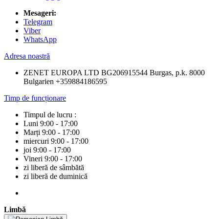
Mesageri:
Telegram
Viber
WhatsApp
Adresa noastră
ZENET EUROPA LTD BG206915544 Burgas, p.k. 8000
Bulgarien +359884186595
Timp de funcționare
Timpul de lucru :
Luni 9:00 - 17:00
Marți 9:00 - 17:00
miercuri 9:00 - 17:00
joi 9:00 - 17:00
Vineri 9:00 - 17:00
zi liberă de sâmbătă
zi liberă de duminică
Limbă