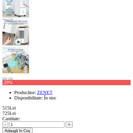
-29%
Producător:
ZENET
Disponibilitate:
În stoc
515Lei
725Lei
Cantitate:
-
+
Adaugă în Coș