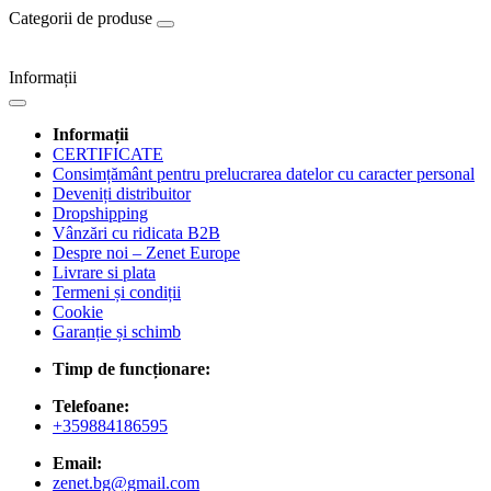
Categorii de produse
Informații
Informații
CERTIFICATE
Consimțământ pentru prelucrarea datelor cu caracter personal
Deveniți distribuitor
Dropshipping
Vânzări cu ridicata B2B
Despre noi – Zenet Europe
Livrare si plata
Termeni și condiții
Cookie
Garanție și schimb
Timp de funcționare:
Telefoane:
+359884186595
Email:
zenet.bg@gmail.com