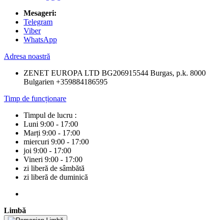
Mesageri:
Telegram
Viber
WhatsApp
Adresa noastră
ZENET EUROPA LTD BG206915544 Burgas, p.k. 8000
Bulgarien +359884186595
Timp de funcționare
Timpul de lucru :
Luni 9:00 - 17:00
Marți 9:00 - 17:00
miercuri 9:00 - 17:00
joi 9:00 - 17:00
Vineri 9:00 - 17:00
zi liberă de sâmbătă
zi liberă de duminică
Limbă