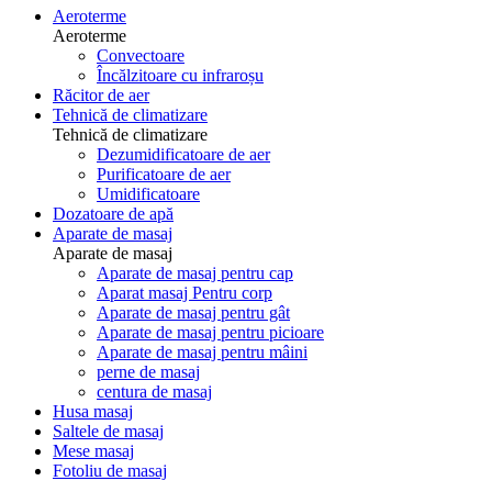
Aeroterme
Aeroterme
Convectoare
Încălzitoare cu infraroșu
Răcitor de aer
Tehnică de climatizare
Tehnică de climatizare
Dezumidificatoare de aer
Purificatoare de aer
Umidificatoare
Dozatoare de apă
Aparate de masaj
Aparate de masaj
Aparate de masaj pentru cap
Aparat masaj Pentru corp
Aparate de masaj pentru gât
Aparate de masaj pentru picioare
Aparate de masaj pentru mâini
perne de masaj
centura de masaj
Husa masaj
Saltele de masaj
Mese masaj
Fotoliu de masaj