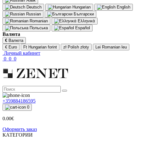
Язык
Deutsch
Hungarian
English
Russian
Български
Romanian
Ελληνικά
Польська
Español
Валюта
€
Валюта
€ Euro
Ft Hungarian forint
zł Polish złoty
Lei Romanian leu
Личный кабинет
0
0
0
+359884186595
0
0.00€
Оформить заказ
КАТЕГОРИИ