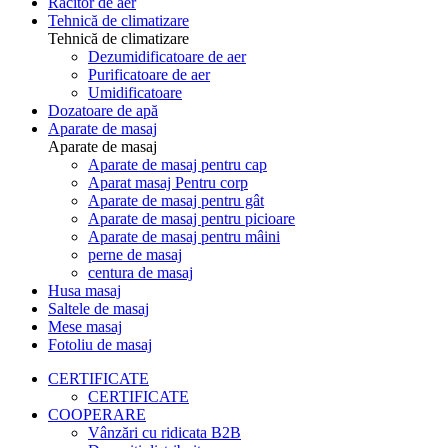
Răcitor de aer
Tehnică de climatizare
Tehnică de climatizare
Dezumidificatoare de aer
Purificatoare de aer
Umidificatoare
Dozatoare de apă
Aparate de masaj
Aparate de masaj
Aparate de masaj pentru cap
Aparat masaj Pentru corp
Aparate de masaj pentru gât
Aparate de masaj pentru picioare
Aparate de masaj pentru mâini
perne de masaj
centura de masaj
Husa masaj
Saltele de masaj
Mese masaj
Fotoliu de masaj
CERTIFICATE
CERTIFICATE
COOPERARE
Vânzări cu ridicata B2B